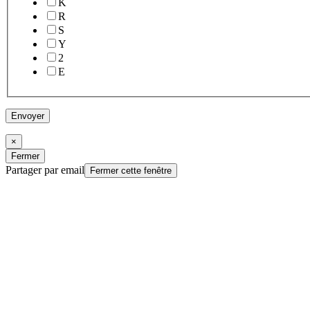
K
R
S
Y
2
E
Envoyer
×
Fermer
Partager par email
Fermer cette fenêtre