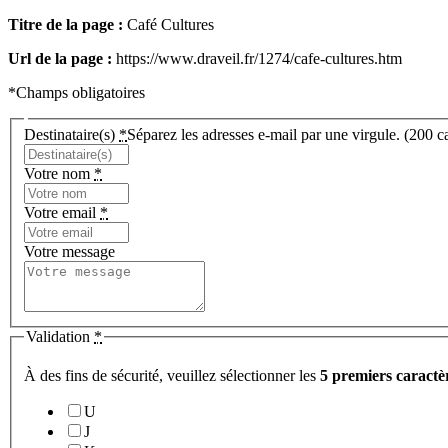
Titre de la page :
Café Cultures
Url de la page :
https://www.draveil.fr/1274/cafe-cultures.htm
*Champs obligatoires
Destinataire(s)
*
Séparez les adresses e-mail par une virgule. (200
Votre nom
*
Votre email
*
Votre message
Validation
*
À des fins de sécurité, veuillez sélectionner les
5 premiers caractè
U
J