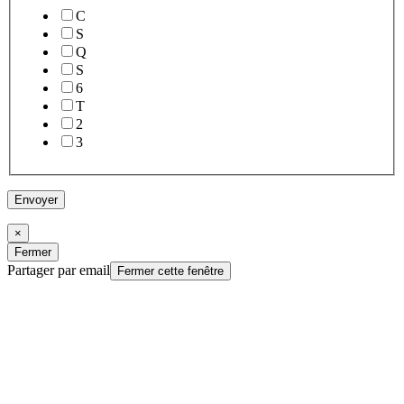
C
S
Q
S
6
T
2
3
Envoyer
×
Fermer
Partager par email
Fermer cette fenêtre