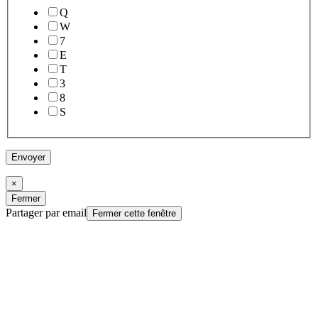
Q
W
7
E
T
3
8
S
Envoyer
×
Fermer
Partager par email
Fermer cette fenêtre