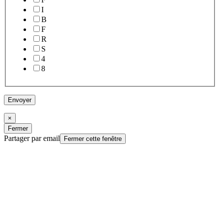
I
B
F
R
S
4
8
Envoyer
×
Fermer
Partager par email
Fermer cette fenêtre