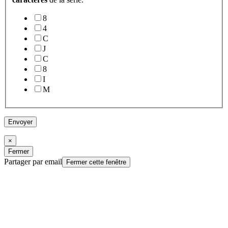
8
4
C
J
C
8
I
M
Envoyer
×
Fermer
Partager par email
Fermer cette fenêtre