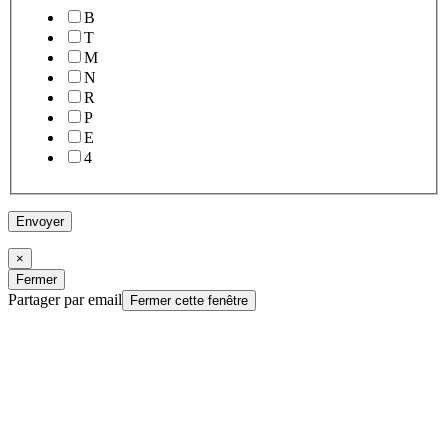
B
T
M
N
R
P
E
4
Envoyer
×
Fermer
Partager par email
Fermer cette fenêtre