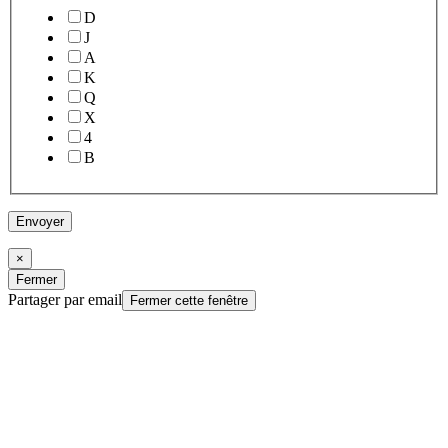
D
J
A
K
Q
X
4
B
Envoyer
×
Fermer
Partager par email
Fermer cette fenêtre