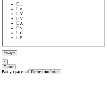
1
K
Y
V
A
S
C
P
Envoyer
×
Fermer
Partager par email
Fermer cette fenêtre