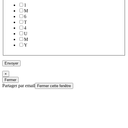
1
M
6
T
4
U
M
Y
Envoyer
×
Fermer
Partager par email
Fermer cette fenêtre