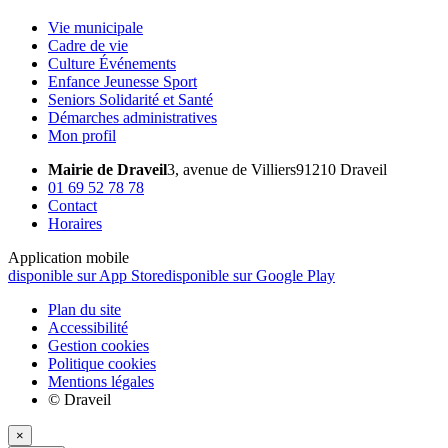
Vie municipale
Cadre de vie
Culture Événements
Enfance Jeunesse Sport
Seniors Solidarité et Santé
Démarches administratives
Mon profil
Mairie de Draveil
3, avenue de Villiers
91210 Draveil
01 69 52 78 78
Contact
Horaires
Application mobile
disponible sur App Store
disponible sur Google Play
Plan du site
Accessibilité
Gestion cookies
Politique cookies
Mentions légales
© Draveil
×