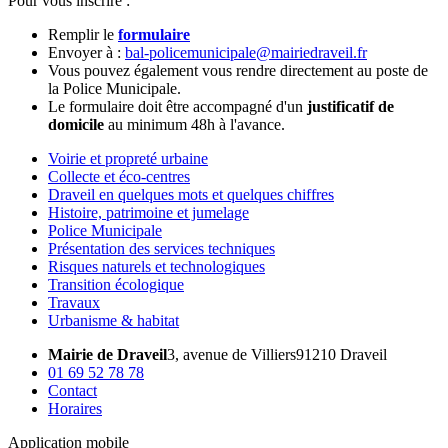
Pour vous inscrire :
Remplir le
formulaire
Envoyer à :
bal-policemunicipale@mairiedraveil.fr
Vous pouvez également vous rendre directement au poste de
la Police Municipale.
Le formulaire doit être accompagné d'un
justificatif de
domicile
au minimum 48h à l'avance.
Voirie et propreté urbaine
Collecte et éco-centres
Draveil en quelques mots et quelques chiffres
Histoire, patrimoine et jumelage
Police Municipale
Présentation des services techniques
Risques naturels et technologiques
Transition écologique
Travaux
Urbanisme & habitat
Mairie de Draveil
3, avenue de Villiers
91210 Draveil
01 69 52 78 78
Contact
Horaires
Application mobile