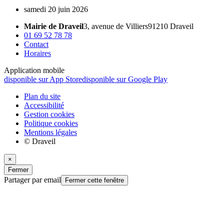
samedi
20 juin 2026
Mairie de Draveil
3, avenue de Villiers
91210 Draveil
01 69 52 78 78
Contact
Horaires
Application mobile
disponible sur App Store
disponible sur Google Play
Plan du site
Accessibilité
Gestion cookies
Politique cookies
Mentions légales
© Draveil
×
Fermer
Partager par email
Fermer cette fenêtre