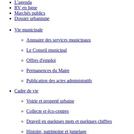
L'agenda
RV en ligne
Marchés publics
Dossier urbanisme
Vie municipale
Annuaire des services municipaux
Le Conseil municipal
Offres d'emploi
Permanences du Maire
Publication des actes administratifs
Cadre de vie
Voirie et propreté urbaine
Collecte et éco-centres
Draveil en quelques mots et quelques chiffres
Histoire, patrimoine et jumelage