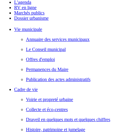
L'agenda
RV en ligne
Marchés publics
Dossier urbanisme
Vie municipale
Annuaire des services municipaux
Le Conseil municipal
Offres d'emploi
Permanences du Maire
Publication des actes administratifs
Cadre de vie
Voirie et propreté urbaine
Collecte et éco-centres
Draveil en quelques mots et quelques chiffres
Histoire, patrimoine et jumelage