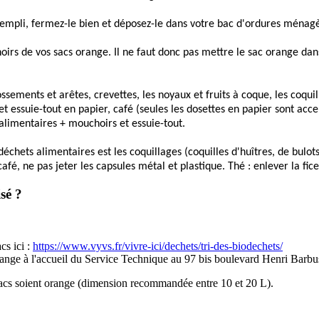
 rempli, fermez-le bien et déposez-le dans votre bac d'ordures ménagè
irs de vos sacs orange. Il ne faut donc pas mettre le sac orange dans 
ssements et arêtes, crevettes, les noyaux et fruits à coque, les coquill
 essuie-tout en papier, café (seules les dosettes en papier sont accept
 alimentaires + mouchoirs et essuie-tout.
déchets alimentaires est les coquillages (coquilles d'huîtres, de bulo
afé, ne pas jeter les capsules métal et plastique. Thé : enlever la fice
sé ?
cs ici :
https://www.vyvs.fr/vivre-ici/dechets/tri-des-biodechets/
nge à l'accueil du Service Technique au 97 bis boulevard Henri Barbusse
 sacs soient orange (dimension recommandée entre 10 et 20 L).