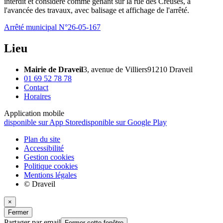
interdit et considéré comme gênant sur la rue des Creuses, à
l'avancée des travaux, avec balisage et affichage de l'arrêté.
Arrêté municipal N°26-05-167
Lieu
Mairie de Draveil
3, avenue de Villiers
91210 Draveil
01 69 52 78 78
Contact
Horaires
Application mobile
disponible sur App Store
disponible sur Google Play
Plan du site
Accessibilité
Gestion cookies
Politique cookies
Mentions légales
© Draveil
×
Fermer
Partager par email
Fermer cette fenêtre