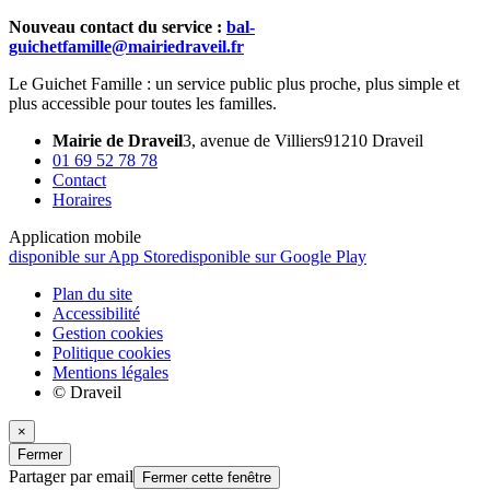
Nouveau contact du service :
bal-
guichetfamille@mairiedraveil.fr
Le Guichet Famille : un service public plus proche, plus simple et
plus accessible pour toutes les familles.
Mairie de Draveil
3, avenue de Villiers
91210 Draveil
01 69 52 78 78
Contact
Horaires
Application mobile
disponible sur App Store
disponible sur Google Play
Plan du site
Accessibilité
Gestion cookies
Politique cookies
Mentions légales
© Draveil
×
Fermer
Partager par email
Fermer cette fenêtre