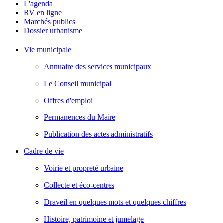
L'agenda
RV en ligne
Marchés publics
Dossier urbanisme
Vie municipale
Annuaire des services municipaux
Le Conseil municipal
Offres d'emploi
Permanences du Maire
Publication des actes administratifs
Cadre de vie
Voirie et propreté urbaine
Collecte et éco-centres
Draveil en quelques mots et quelques chiffres
Histoire, patrimoine et jumelage