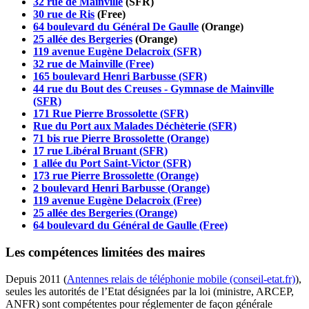
32 rue de Mainville
(SFR)
30 rue de Ris
(Free)
64 boulevard du Général De Gaulle
(Orange)
25 allée des Bergeries
(Orange)
119 avenue Eugène Delacroix (SFR)
32 rue de Mainville (Free)
165 boulevard Henri Barbusse (SFR)
44 rue du Bout des Creuses - Gymnase de Mainville
(SFR)
171 Rue Pierre Brossolette (SFR)
Rue du Port aux Malades Déchèterie (SFR)
71 bis rue Pierre Brossolette (Orange)
17 rue Libéral Bruant (SFR)
1 allée du Port Saint-Victor (SFR)
173 rue Pierre Brossolette (Orange)
2 boulevard Henri Barbusse (Orange)
119 avenue Eugène Delacroix (Free)
25 allée des Bergeries (Orange)
64 boulevard du Général de Gaulle (Free)
Les compétences limitées des maires
Depuis 2011 (
Antennes relais de téléphonie mobile (conseil-etat.fr)
),
seules les autorités de l’Etat désignées par la loi (ministre, ARCEP,
ANFR) sont compétentes pour réglementer de façon générale